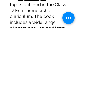
topics outlined in the Class
12 Entrepreneurship
curriculum. The book
includes a wide range
of
short-answer
, and
long
answers questions
,
providing students with
ample practice to prepare
for the exam. Each question
is followed by a detailed
answer that provides a
comprehensive
understanding of the
concept. This book is
perfect for Class 12 students
as it will help them practice
and score better in their
exams.