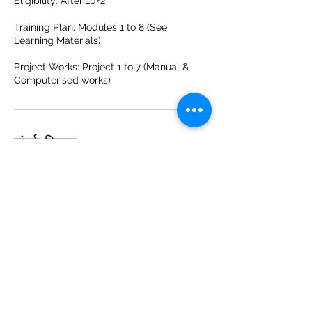
Eligibility: After 10+2
Training Plan: Modules 1 to 8 (See
Learning Materials)
Project Works: Project 1 to 7 (Manual &
Computerised works)
संपर्क विवरण
I B A COMMERCE, Station Road, Siswan
Dhala, Siwan, Bihar, India